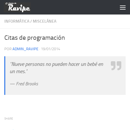
Saltar al contenido
INFORMÁTICA
/
MISCELÁNEA
Citas de programación
POR
ADMIN_RAVIPE
·
19/01/2014
"Nueve personas no pueden hacer un bebé en
un mes."
— Fred Brooks
SHARE