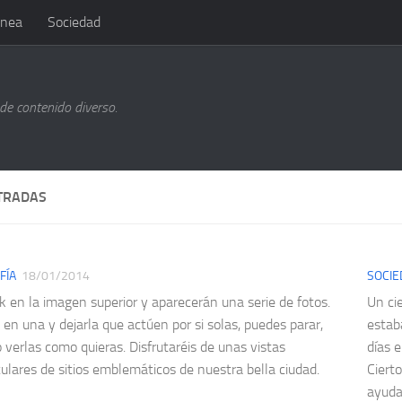
ánea
Sociedad
de contenido diverso.
TRADAS
FÍA
18/01/2014
SOCIE
ik en la imagen superior y aparecerán una serie de fotos.
Un ci
 en una y dejarla que actúen por si solas, puedes parar,
estab
o verlas como quieras. Disfrutaréis de unas vistas
días 
ulares de sitios emblemáticos de nuestra bella ciudad.
Cierto
ayudar