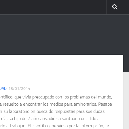
DAD
18/01/2014
entífico, que vivía preocupado con los problemas del mundo,
a resuelto a encontrar los medios para aminorarlos. Pasaba
en su laboratorio en busca de respuestas para sus dudas.
 día, su hijo de 7 años invadió su santuario decidido a
lo a trabajar. El científico, nervioso por la interrupción, le